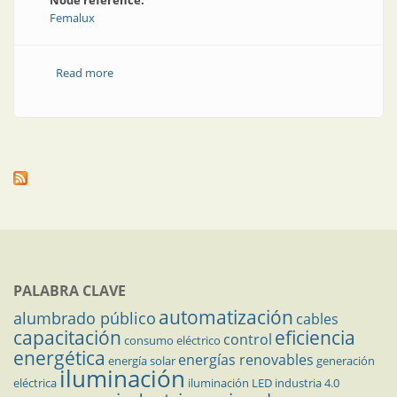
Node reference:
Femalux
Read more
about Visita a la nueva planta de gabinetes de Forli
PALABRA CLAVE
automatización
alumbrado público
cables
capacitación
eficiencia
control
consumo eléctrico
energética
energías renovables
energía solar
generación
iluminación
eléctrica
iluminación LED
industria 4.0