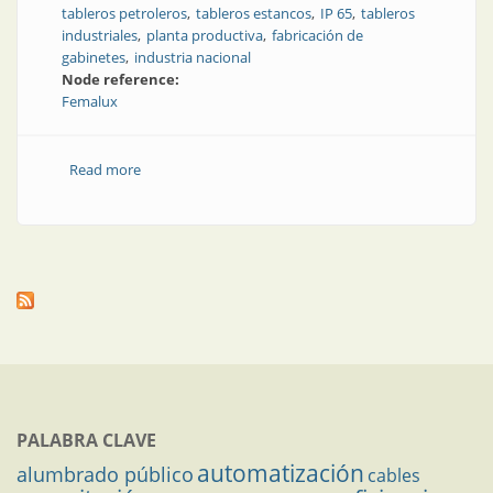
tableros petroleros
tableros estancos
IP 65
tableros
industriales
planta productiva
fabricación de
gabinetes
industria nacional
Node reference:
Femalux
Read more
about Visita a la nueva planta de gabinetes de Forli
PALABRA CLAVE
automatización
alumbrado público
cables