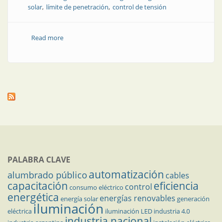
solar
límite de penetración
control de tensión
Read more
about Revista Electrotécnica | Estudio de un sistema
de distribución con alta penetración de generación de
energía solar
PALABRA CLAVE
automatización
alumbrado público
cables
capacitación
eficiencia
control
consumo eléctrico
energética
energías renovables
energía solar
generación
iluminación
eléctrica
iluminación LED
industria 4.0
industria nacional