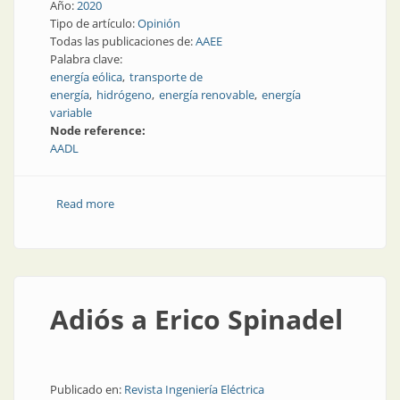
Año:
2020
Tipo de artículo:
Opinión
Todas las publicaciones de:
AAEE
Palabra clave:
energía eólica
transporte de
energía
hidrógeno
energía renovable
energía
variable
Node reference:
AADL
Read more
about Apuntes para el desarrollo de la cadena de
valor del hidrógeno en la Argentina
Adiós a Erico Spinadel
Publicado en:
Revista Ingeniería Eléctrica