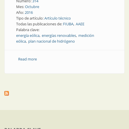
Número:
314
Mes:
Octubre
Año:
2016
Tipo de artículo:
Artículo técnico
Todas las publicaciones de:
FIUBA
AAEE
Palabra clave:
energía eólica
energías renovables
medición
eólica
plan nacional de hidrógeno
Read more
about Nota técnica | Hablemos de viento, hablemos
de energía