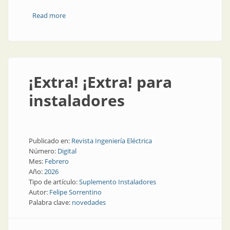
Read more
about Se consolida la primera red de aprendizaje en
gestión de la energía
¡Extra! ¡Extra! para
instaladores
Publicado en:
Revista Ingeniería Eléctrica
Número:
Digital
Mes:
Febrero
Año:
2026
Tipo de artículo:
Suplemento Instaladores
Autor:
Felipe Sorrentino
Palabra clave:
novedades