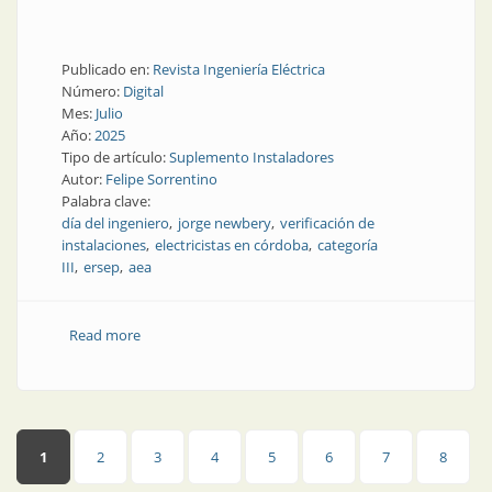
Publicado en:
Revista Ingeniería Eléctrica
Número:
Digital
Mes:
Julio
Año:
2025
Tipo de artículo:
Suplemento Instaladores
Autor:
Felipe Sorrentino
Palabra clave:
día del ingeniero
jorge newbery
verificación de
instalaciones
electricistas en córdoba
categoría
III
ersep
aea
Read more
about ¡Extra! ¡Extra! para instaladores
Páginas
1
2
3
4
5
6
7
8