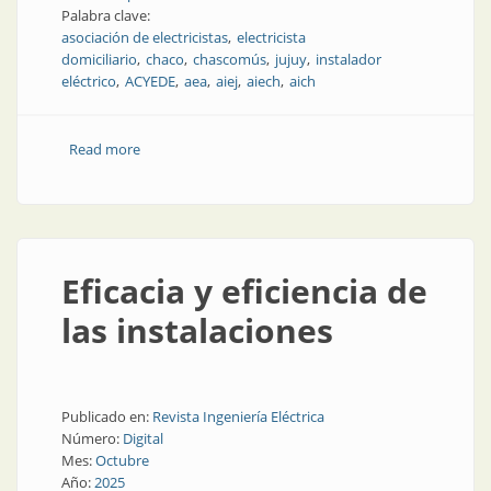
Palabra clave:
asociación de electricistas
electricista
domiciliario
chaco
chascomús
jujuy
instalador
eléctrico
ACYEDE
aea
aiej
aiech
aich
Read more
about Qué dicen las asociaciones de electricistas
Eficacia y eficiencia de
las instalaciones
Publicado en:
Revista Ingeniería Eléctrica
Número:
Digital
Mes:
Octubre
Año:
2025