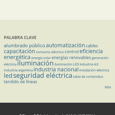
PALABRA CLAVE
automatización
alumbrado público
cables
capacitación
eficiencia
control
consumo eléctrico
energética
energías renovables
energía solar
generación
iluminación
eléctrica
iluminación LED
industria 4.0
industria nacional
industria argentina
instalación eléctrica
seguridad eléctrica
led
tabla de contenidos
tendido de líneas
Más