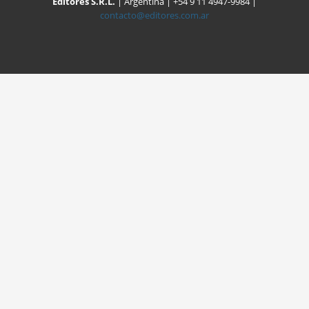
Editores S.R.L.
| Argentina | +54 9 11 4947-9984 |
contacto@editores.com.ar