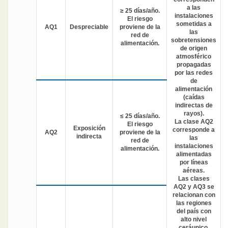
a las
≥ 25 días/año.
instalaciones
El riesgo
sometidas a
AQ1
Despreciable
proviene de la
las
red de
sobretensiones
alimentación.
de origen
atmosférico
propagadas
por las redes
de
alimentación
(caídas
indirectas de
rayos).
≤ 25 días/año.
La clase AQ2
El riesgo
Exposición
corresponde a
AQ2
proviene de la
indirecta
las
red de
instalaciones
alimentación.
alimentadas
por líneas
aéreas.
Las clases
AQ2 y AQ3 se
relacionan con
las regiones
del país con
alto nivel
ceráunico.