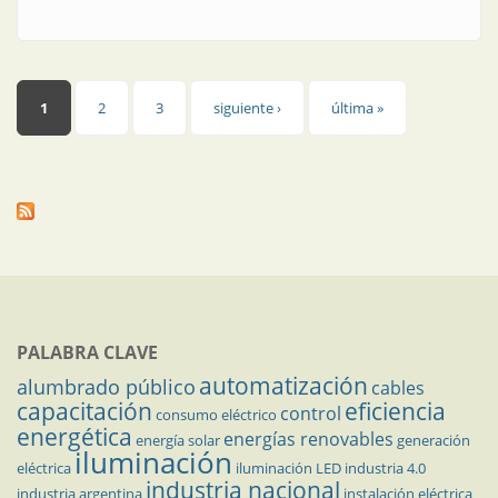
trifásicos: protección
Páginas
1
2
3
siguiente ›
última »
PALABRA CLAVE
automatización
alumbrado público
cables
capacitación
eficiencia
control
consumo eléctrico
energética
energías renovables
energía solar
generación
iluminación
eléctrica
iluminación LED
industria 4.0
industria nacional
industria argentina
instalación eléctrica