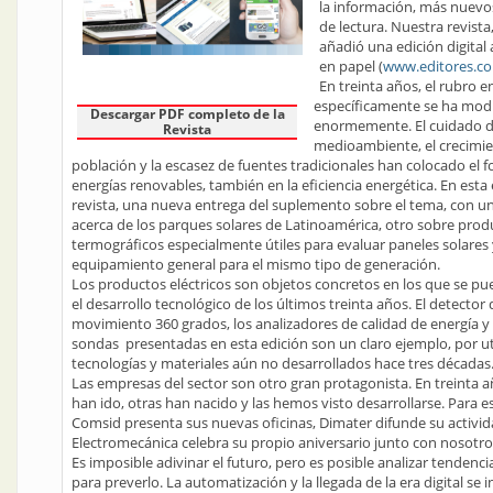
la información, más nuevos
de lectura. Nuestra revista
añadió una edición digital a
en papel (
www.editores.co
En treinta años, el rubro e
específicamente se ha mod
Descargar PDF completo de la
enormemente. El cuidado d
Revista
medioambiente, el crecimie
población y la escasez de fuentes tradicionales han colocado el f
energías renovables, también en la eficiencia energética. En esta 
revista, una nueva entrega del suplemento sobre el tema, con un
acerca de los parques solares de Latinoamérica, otro sobre prod
termográficos especialmente útiles para evaluar paneles solares
equipamiento general para el mismo tipo de generación.
Los productos eléctricos son objetos concretos en los que se p
el desarrollo tecnológico de los últimos treinta años. El detector 
movimiento 360 grados, los analizadores de calidad de energía y l
sondas presentadas en esta edición son un claro ejemplo, por uti
tecnologías y materiales aún no desarrollados hace tres décadas
Las empresas del sector son otro gran protagonista. En treinta 
han ido, otras han nacido y las hemos visto desarrollarse. Para es
Comsid presenta sus nuevas oficinas, Dimater difunde su activi
Electromecánica celebra su propio aniversario junto con nosotro
Es imposible adivinar el futuro, pero es posible analizar tendenci
para preverlo. La automatización y la llegada de la era digital se