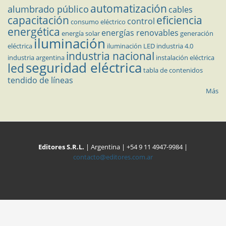
automatización
alumbrado público
cables
capacitación
eficiencia
control
consumo eléctrico
energética
energías renovables
energía solar
generación
iluminación
eléctrica
iluminación LED
industria 4.0
industria nacional
industria argentina
instalación eléctrica
seguridad eléctrica
led
tabla de contenidos
tendido de líneas
Más
Editores S.R.L.
| Argentina | +54 9 11 4947-9984 |
contacto@editores.com.ar