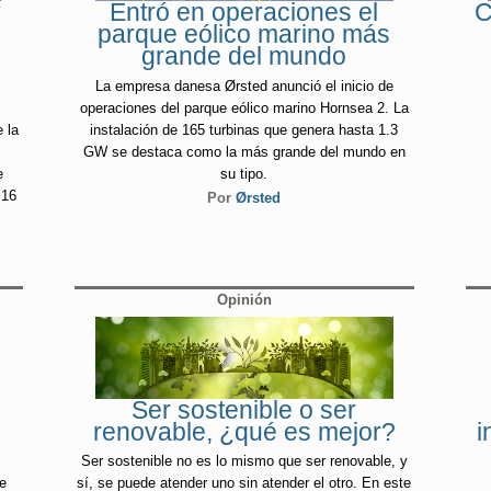
y
Entró en operaciones el
C
parque eólico marino más
grande del mundo
La empresa danesa Ørsted anunció el inicio de
operaciones del parque eólico marino Hornsea 2. La
 la
instalación de 165 turbinas que genera hasta 1.3
GW se destaca como la más grande del mundo en
e
su tipo.
 16
Por
Ørsted
Opinión
Ser sostenible o ser
renovable, ¿qué es mejor?
i
e
Ser sostenible no es lo mismo que ser renovable, y
de
sí, se puede atender uno sin atender el otro. En este