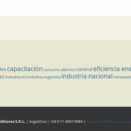
capacitación
eficiencia en
les
control
consumo eléctrico
industria nacional
LED
industria 4.0
industria argentina
instalació
Editores S.R.L.
| Argentina | +54 9 11 4947-9984 |
contacto@editores.com.a