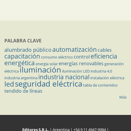
PALABRA CLAVE
automatización
alumbrado público
cables
capacitación
eficiencia
control
consumo eléctrico
energética
energías renovables
energía solar
generación
iluminación
eléctrica
iluminación LED
industria 4.0
industria nacional
industria argentina
instalación eléctrica
seguridad eléctrica
led
tabla de contenidos
tendido de líneas
Más
Editores S.R.L.
| Argentina | +54 9 11 4947-9984 |