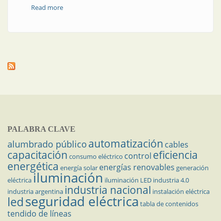
Read more
about Motores | Relé configurable para sistemas de
ventilación
PALABRA CLAVE
automatización
alumbrado público
cables
capacitación
eficiencia
control
consumo eléctrico
energética
energías renovables
energía solar
generación
iluminación
eléctrica
iluminación LED
industria 4.0
industria nacional
industria argentina
instalación eléctrica
seguridad eléctrica
led
tabla de contenidos
tendido de líneas