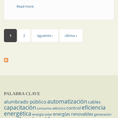
Read more
about Instalaciones en ambientes explosivos
Páginas
1
2
siguiente ›
última »
PALABRA CLAVE
automatización
alumbrado público
cables
capacitación
eficiencia
control
consumo eléctrico
energética
energías renovables
energía solar
generación