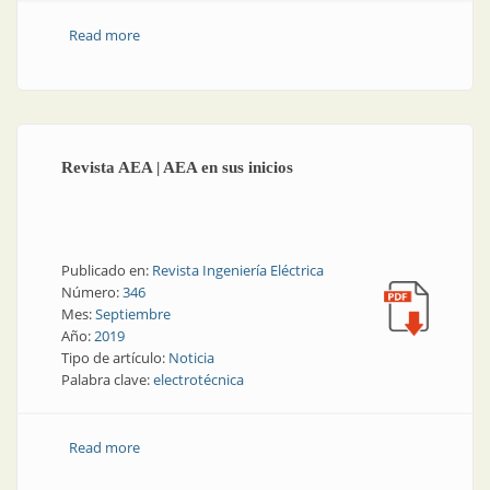
Read more
about Inversores | Nuevas tecnologías para el sector
renovable
Revista AEA | AEA en sus inicios
Publicado en:
Revista Ingeniería Eléctrica
Número:
346
Mes:
Septiembre
Año:
2019
Tipo de artículo:
Noticia
Palabra clave:
electrotécnica
Read more
about Revista AEA | AEA en sus inicios