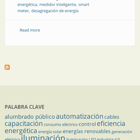
energética
medidor inteligente
smart
meter
desagregación de energía
Read more
about Desagregación no intrusiva de consumos
eléctricos en redes eléctricas inteligentes
PALABRA CLAVE
automatización
alumbrado público
cables
capacitación
eficiencia
control
consumo eléctrico
energética
energías renovables
energía solar
generación
iluminación
eléctrica
iluminación LED
industria 4.0