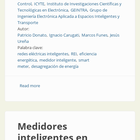
Control
ICYTE
Instituto de Investigaciones Científicas y
Tecnológicas en Electrónica
GEINTRA
Grupo de
Ingeniería Electrónica Aplicada a Espacios Inteligentes y
Transporte
Autor:
Patricio Donato
Ignacio Carugati
Marcos Funes
Jesús
Ureña
Palabra clave:
redes eléctricas inteligentes
REI
eficiencia
energética
medidor inteligente
smart
meter
desagregación de energía
Read more
about Desagregación no intrusiva de consumos
eléctricos en redes eléctricas inteligentes
Medidores
inteligentes en