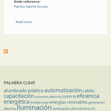
Node reference:
Patricio Gabriel Donato
Read more
about Medidores inteligentes en Argentina:
consideraciones para una implementación adecuada
PALABRA CLAVE
automatización
alumbrado público
cables
capacitación
eficiencia
control
consumo eléctrico
energética
energías renovables
energía solar
generación
iluminación
eléctrica
iluminación LED
industria 4.0