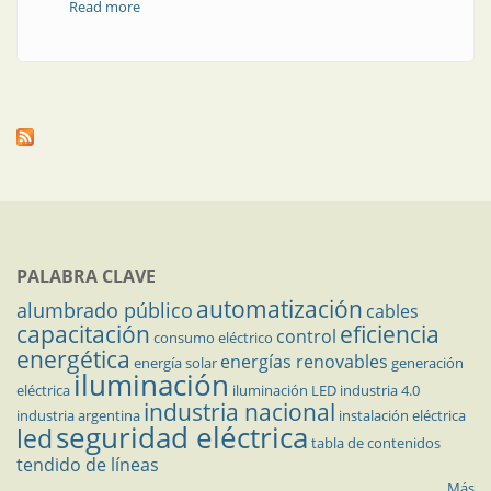
Read more
about Nuevas luces para las ciudades de la región
PALABRA CLAVE
automatización
alumbrado público
cables
capacitación
eficiencia
control
consumo eléctrico
energética
energías renovables
energía solar
generación
iluminación
eléctrica
iluminación LED
industria 4.0
industria nacional
industria argentina
instalación eléctrica
seguridad eléctrica
led
tabla de contenidos
tendido de líneas
Más