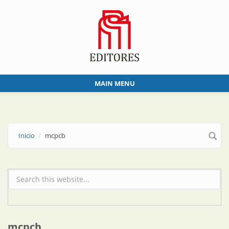
Skip to main content
MAIN MENU
Inicio
mcpcb
Formulario de búsqueda
mcpcb