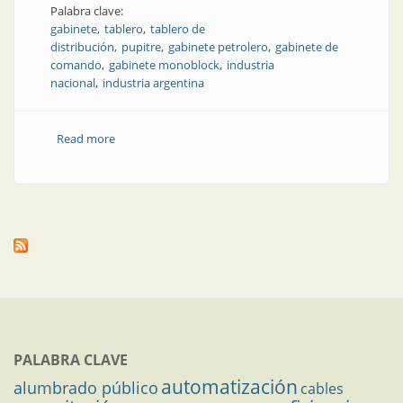
Palabra clave:
gabinete
tablero
tablero de
distribución
pupitre
gabinete petrolero
gabinete de
comando
gabinete monoblock
industria
nacional
industria argentina
Read more
about Gabinetes industriales: resistencia y solidez en
cualquier ambiente
PALABRA CLAVE
automatización
alumbrado público
cables