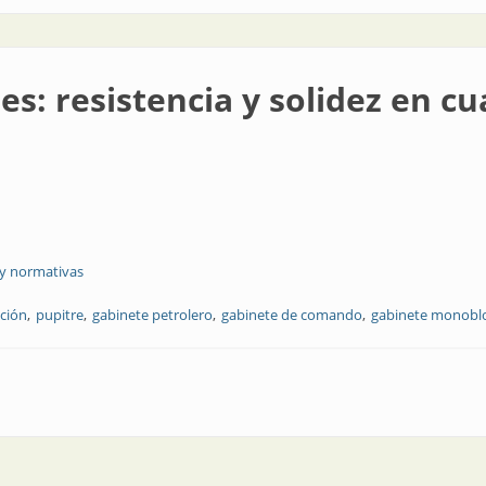
es: resistencia y solidez en c
 y normativas
ución
pupitre
gabinete petrolero
gabinete de comando
gabinete monobl
ia y solidez en cualquier ambiente