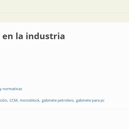
en la industria
 y normativas
ución
CCM
monoblock
gabinete petrolero
gabinete para pc
ria