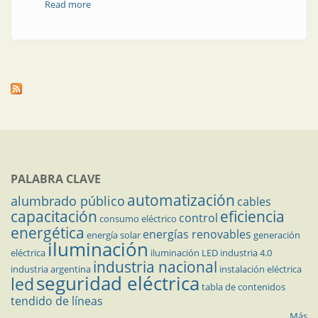
Read more
about Cambio obligatorio de medidores aptos
PALABRA CLAVE
automatización
alumbrado público
cables
capacitación
eficiencia
control
consumo eléctrico
energética
energías renovables
energía solar
generación
iluminación
eléctrica
iluminación LED
industria 4.0
industria nacional
industria argentina
instalación eléctrica
seguridad eléctrica
led
tabla de contenidos
tendido de líneas
Más