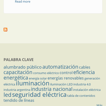
Read more
about Cambio obligatorio de medidores aptos
PALABRA CLAVE
automatización
alumbrado público
cables
capacitación
eficiencia
control
consumo eléctrico
energética
energías renovables
energía solar
generación
iluminación
eléctrica
iluminación LED
industria 4.0
industria nacional
industria argentina
instalación eléctrica
seguridad eléctrica
led
tabla de contenidos
tendido de líneas
Más