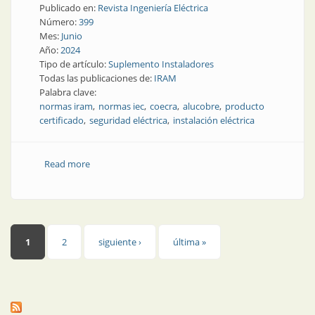
Publicado en:
Revista Ingeniería Eléctrica
Número:
399
Mes:
Junio
Año:
2024
Tipo de artículo:
Suplemento Instaladores
Todas las publicaciones de:
IRAM
Palabra clave:
normas iram
normas iec
coecra
alucobre
producto
certificado
seguridad eléctrica
instalación eléctrica
Read more
about ¿Cómo identificar si un producto eléctrico es
seguro?
Páginas
1
2
siguiente ›
última »