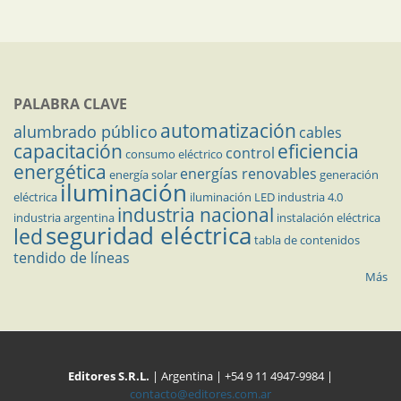
PALABRA CLAVE
automatización
alumbrado público
cables
capacitación
eficiencia
control
consumo eléctrico
energética
energías renovables
energía solar
generación
iluminación
eléctrica
iluminación LED
industria 4.0
industria nacional
industria argentina
instalación eléctrica
seguridad eléctrica
led
tabla de contenidos
tendido de líneas
Más
Editores S.R.L.
| Argentina | +54 9 11 4947-9984 |
contacto@editores.com.ar