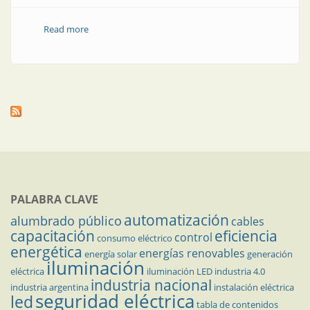
Read more
about Medición de nivel en la industria alimenticia
PALABRA CLAVE
automatización
alumbrado público
cables
capacitación
eficiencia
control
consumo eléctrico
energética
energías renovables
energía solar
generación
iluminación
eléctrica
iluminación LED
industria 4.0
industria nacional
industria argentina
instalación eléctrica
seguridad eléctrica
led
tabla de contenidos