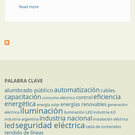
Read more
about Desde Córdoba y con transmisión directa a
través de Internet
PALABRA CLAVE
automatización
alumbrado público
cables
capacitación
eficiencia
control
consumo eléctrico
energética
energías renovables
energía solar
generación
iluminación
eléctrica
iluminación LED
industria 4.0
industria nacional
industria argentina
instalación eléctrica
seguridad eléctrica
led
tabla de contenidos
tendido de líneas