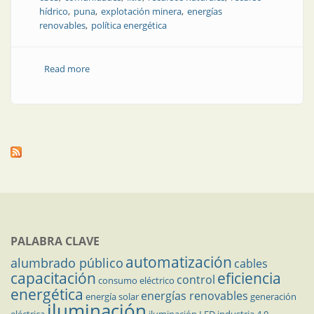
hídrico
puna
explotación minera
energías
renovables
política energética
Read more
about Hidrógeno verde en Jujuy: oportunidad
brillante, preguntas incómodas
PALABRA CLAVE
automatización
alumbrado público
cables
capacitación
eficiencia
control
consumo eléctrico
energética
energías renovables
energía solar
generación
iluminación