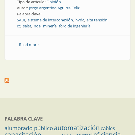
Tipo de artículo:
Opinión
Autor:
Jorge Argentino Aguirre Celiz
Palabra clave:
SADI
sistema de interconexión
hvdc
alta tensión
cc
salta
noa
minería
foro de ingeniería
Read more
about Salta: minería, renovables y transporte de la
energía eléctrica en HVDC
PALABRA CLAVE
automatización
alumbrado público
cables
capacitación
eficiencia