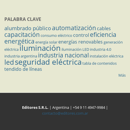
PALABRA CLAVE
automatización
alumbrado público
cables
capacitación
eficiencia
control
consumo eléctrico
energética
energías renovables
energía solar
generación
iluminación
eléctrica
iluminación LED
industria 4.0
industria nacional
industria argentina
instalación eléctrica
seguridad eléctrica
led
tabla de contenidos
tendido de líneas
Más
Editores S.R.L.
| Argentina | +54 9 11 4947-9984 |
contacto@editores.com.ar