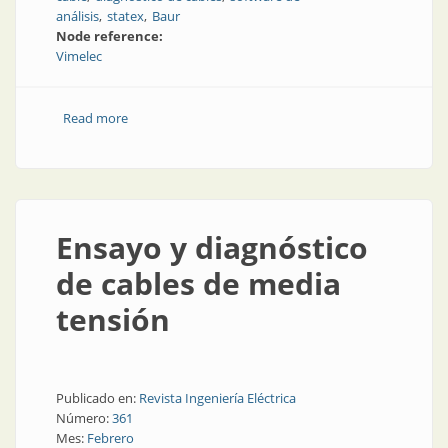
análisis
statex
Baur
Node reference:
Vimelec
Read more
about Predicción fiable de la vida útil residual de
cables de media tensión
Ensayo y diagnóstico
de cables de media
tensión
Publicado en:
Revista Ingeniería Eléctrica
Número:
361
Mes:
Febrero