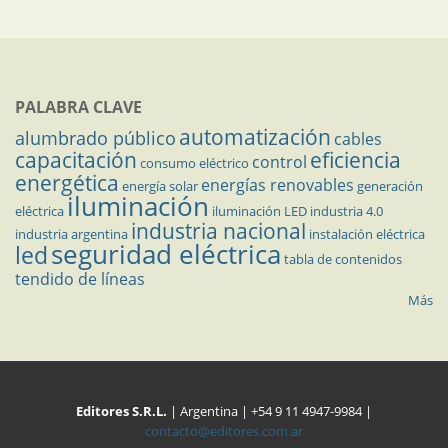
PALABRA CLAVE
automatización
alumbrado público
cables
capacitación
eficiencia
control
consumo eléctrico
energética
energías renovables
energía solar
generación
iluminación
eléctrica
iluminación LED
industria 4.0
industria nacional
industria argentina
instalación eléctrica
seguridad eléctrica
led
tabla de contenidos
tendido de líneas
Más
Editores S.R.L.
| Argentina | +54 9 11 4947-9984 |
contacto@editores.com.ar