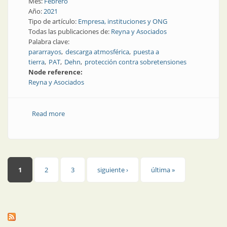
Mes:
Febrero
Año:
2021
Tipo de artículo:
Empresa, instituciones y ONG
Todas las publicaciones de:
Reyna y Asociados
Palabra clave:
pararrayos
descarga atmosférica
puesta a
tierra
PAT
Dehn
protección contra sobretensiones
Node reference:
Reyna y Asociados
Read more
about La protección exige trabajar con especialistas
Páginas
1
2
3
siguiente ›
última »