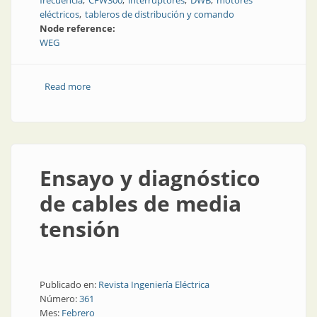
frecuencia
CFW300
interruptores
DWB
motores
eléctricos
tableros de distribución y comando
Node reference:
WEG
Read more
about Opciones para accionar con inteligencia
Ensayo y diagnóstico
de cables de media
tensión
Publicado en:
Revista Ingeniería Eléctrica
Número:
361
Mes:
Febrero