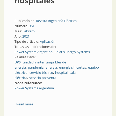
hospitales
Publicado en:
Revista Ingeniería Eléctrica
Número:
361
Mes:
Febrero
Año:
2021
Tipo de artículo:
Aplicación
Todas las publicaciones de:
Power System Argentina
Polaris Energy Systems
Palabra clave:
UPS
unidad ininterrumpribles de
energía
pandemia
energía
energía sin cortes
equipo
eléctrico
servicio técnico
hospital
sala
eléctrica
servicio posventa
Node reference:
Power Systems Argentina
Read more
about Casos de éxito de provisión de UPS a
hospitales