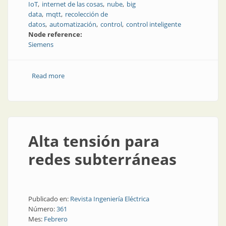
IoT
internet de las cosas
nube
big
data
mqtt
recolección de
datos
automatización
control
control inteligente
Node reference:
Siemens
Read more
about Cómo conectar la plataforma de
automatización con la nube
Alta tensión para
redes subterráneas
Publicado en:
Revista Ingeniería Eléctrica
Número:
361
Mes:
Febrero