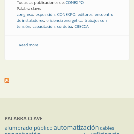
Todas las publicaciones de:
CONEXPO
Palabra clave:
congreso
exposición
CONEXPO
editores
encuentro
de instaladores
eficiencia energética
trabajos con
tensión
capacitación
córdoba
CIIECCA
Read more
about Tecnología, capacitación y encuentro:
CONEXPO Córdoba fue un gran éxito
PALABRA CLAVE
automatización
alumbrado público
cables