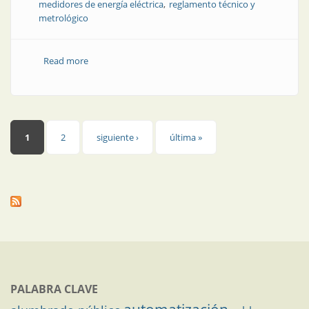
medidores de energía eléctrica
reglamento técnico y
metrológico
Read more
about Resolución | Reglamento técnico y metrológico
para los medidores de energía eléctrica
Páginas
1
2
siguiente ›
última »
PALABRA CLAVE