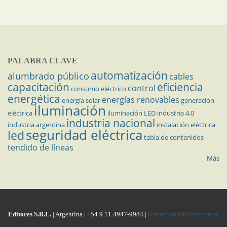
PALABRA CLAVE
automatización
alumbrado público
cables
capacitación
eficiencia
control
consumo eléctrico
energética
energías renovables
energía solar
generación
iluminación
eléctrica
iluminación LED
industria 4.0
industria nacional
industria argentina
instalación eléctrica
seguridad eléctrica
led
tabla de contenidos
tendido de líneas
Más
Editores S.R.L.
| Argentina | +54 9 11 4947-9984 |
contacto@editores.com.ar