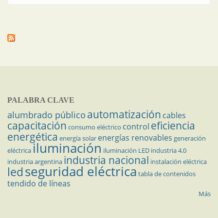
PALABRA CLAVE
automatización
alumbrado público
cables
capacitación
eficiencia
control
consumo eléctrico
energética
energías renovables
energía solar
generación
iluminación
eléctrica
iluminación LED
industria 4.0
industria nacional
industria argentina
instalación eléctrica
seguridad eléctrica
led
tabla de contenidos
tendido de líneas
Más