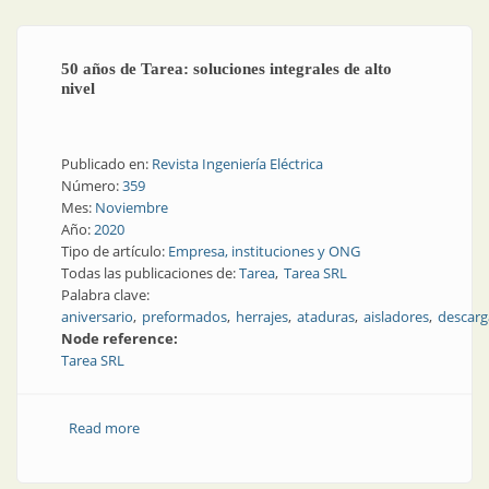
50 años de Tarea: soluciones integrales de alto
nivel
Publicado en:
Revista Ingeniería Eléctrica
Número:
359
Mes:
Noviembre
Año:
2020
Tipo de artículo:
Empresa, instituciones y ONG
Todas las publicaciones de:
Tarea
Tarea SRL
Palabra clave:
aniversario
preformados
herrajes
ataduras
aisladores
descarg
Node reference:
Tarea SRL
Read more
about 50 años de Tarea: soluciones integrales de alto
nivel