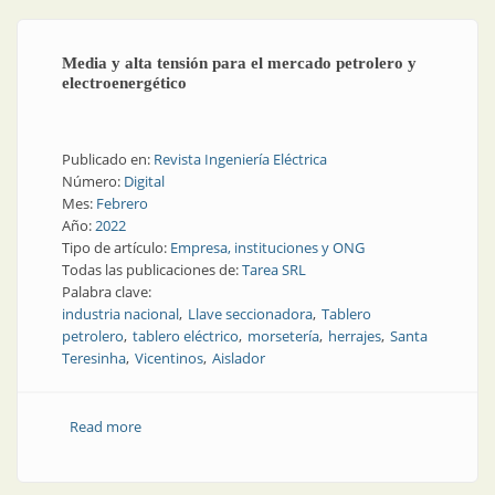
Media y alta tensión para el mercado petrolero y
electroenergético
Publicado en:
Revista Ingeniería Eléctrica
Número:
Digital
Mes:
Febrero
Año:
2022
Tipo de artículo:
Empresa, instituciones y ONG
Todas las publicaciones de:
Tarea SRL
Palabra clave:
industria nacional
Llave seccionadora
Tablero
petrolero
tablero eléctrico
morsetería
herrajes
Santa
Teresinha
Vicentinos
Aislador
Read more
about Media y alta tensión para el mercado petrolero
y electroenergético