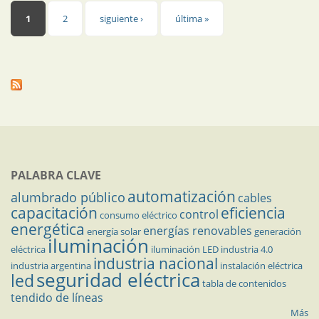
Páginas
1
2
siguiente ›
última »
PALABRA CLAVE
automatización
alumbrado público
cables
capacitación
eficiencia
control
consumo eléctrico
energética
energías renovables
energía solar
generación
iluminación
eléctrica
iluminación LED
industria 4.0
industria nacional
industria argentina
instalación eléctrica
seguridad eléctrica
led
tabla de contenidos
tendido de líneas
Más