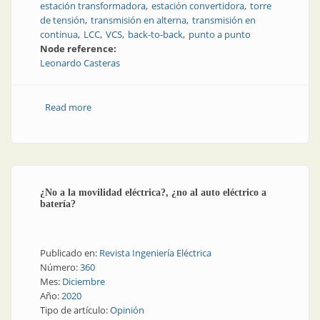
estación transformadora
estación convertidora
torre
de tensión
transmisión en alterna
transmisión en
continua
LCC
VCS
back-to-back
punto a punto
Node reference:
Leonardo Casteras
Read more
about Corriente continua en líneas de alta y extra alta
tensión
¿No a la movilidad eléctrica?, ¿no al auto eléctrico a
batería?
Publicado en:
Revista Ingeniería Eléctrica
Número:
360
Mes:
Diciembre
Año:
2020
Tipo de artículo:
Opinión