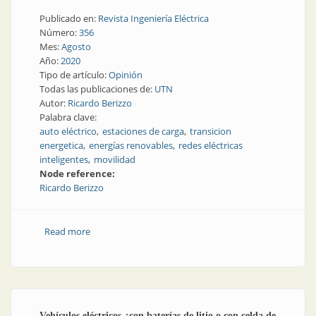
Publicado en:
Revista Ingeniería Eléctrica
Número:
356
Mes:
Agosto
Año:
2020
Tipo de artículo:
Opinión
Todas las publicaciones de:
UTN
Autor:
Ricardo Berizzo
Palabra clave:
auto eléctrico
estaciones de carga
transicion
energetica
energías renovables
redes eléctricas
inteligentes
movilidad
Node reference:
Ricardo Berizzo
Read more
about Vehículo eléctrico: factor clave en la transición
energética
Vehículos eléctricos ¿con baterías de litio o con celda de