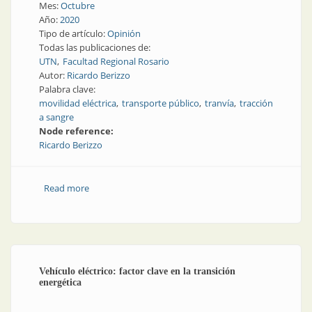
Mes:
Octubre
Año:
2020
Tipo de artículo:
Opinión
Todas las publicaciones de:
UTN
Facultad Regional Rosario
Autor:
Ricardo Berizzo
Palabra clave:
movilidad eléctrica
transporte público
tranvía
tracción
a sangre
Node reference:
Ricardo Berizzo
Read more
about El tranvía, pionero del transporte público
eléctrico
Vehículo eléctrico: factor clave en la transición
energética