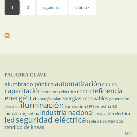
Páginas
1
2
siguiente ›
última »
PALABRA CLAVE
automatización
alumbrado público
cables
capacitación
eficiencia
control
consumo eléctrico
energética
energías renovables
energía solar
generación
iluminación
eléctrica
iluminación LED
industria 4.0
industria nacional
industria argentina
instalación eléctrica
seguridad eléctrica
led
tabla de contenidos
tendido de líneas
Más