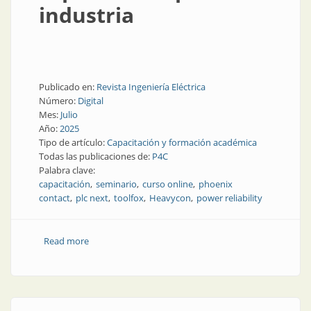
industria
Publicado en:
Revista Ingeniería Eléctrica
Número:
Digital
Mes:
Julio
Año:
2025
Tipo de artículo:
Capacitación y formación académica
Todas las publicaciones de:
P4C
Palabra clave:
capacitación
seminario
curso online
phoenix
contact
plc next
toolfox
Heavycon
power reliability
Read more
about Calendario de capacitación para la industria