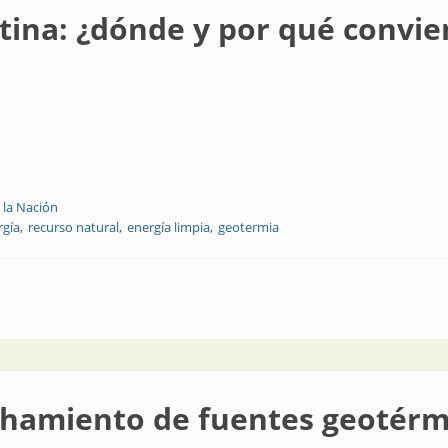
ina: ¿dónde y por qué convie
 la Nación
rgía
recurso natural
energía limpia
geotermia
 y por qué conviene?
hamiento de fuentes geotérm