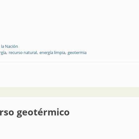
 la Nación
rgía
recurso natural
energía limpia
geotermia
 fuentes geotérmicas
urso geotérmico