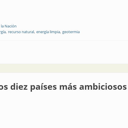
 la Nación
rgía
recurso natural
energía limpia
geotermia
ico
los diez países más ambiciosos