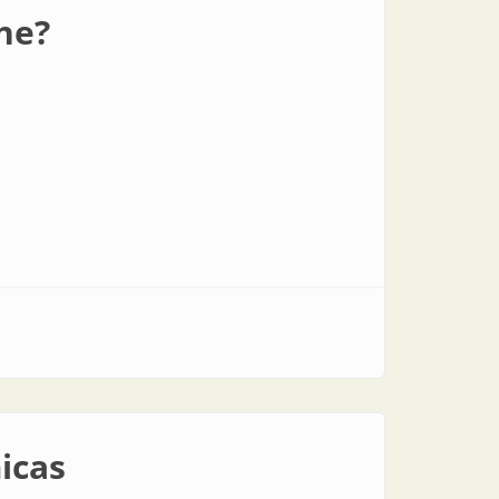
ne?
icas