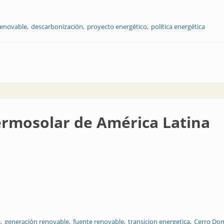
renovable
descarbonización
proyecto energético
política energética
es más ambiciosos
ermosolar de América Latina
e
generación renovable
fuente renovable
transicion energetica
Cerro Do