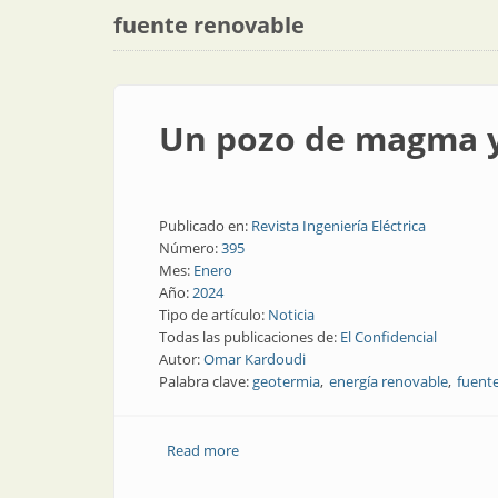
fuente renovable
Un pozo de magma y 
Publicado en:
Revista Ingeniería Eléctrica
Número:
395
Mes:
Enero
Año:
2024
Tipo de artículo:
Noticia
Todas las publicaciones de:
El Confidencial
Autor:
Omar Kardoudi
Palabra clave:
geotermia
energía renovable
fuent
Read more
about Un pozo de magma y la obtención