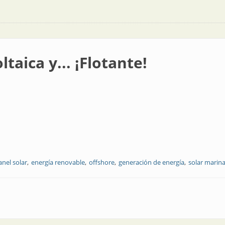
ltaica y... ¡Flotante!
anel solar
energía renovable
offshore
generación de energía
solar marin
otante!