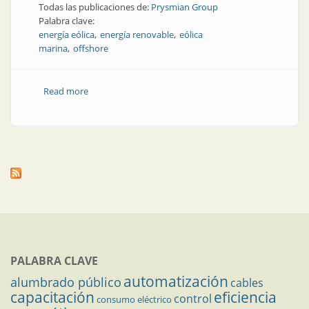
Todas las publicaciones de:
Prysmian Group
Palabra clave:
energía eólica
energía renovable
eólica
marina
offshore
Read more
about Energía eólica mundial: tendencias en la tierra y
en el mar
PALABRA CLAVE
automatización
alumbrado público
cables
capacitación
eficiencia
control
consumo eléctrico