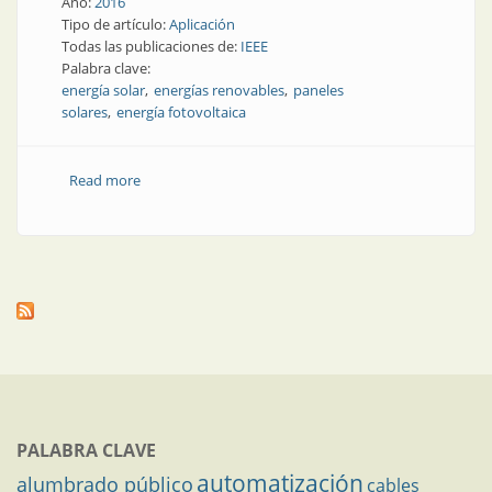
Año:
2016
Tipo de artículo:
Aplicación
Todas las publicaciones de:
IEEE
Palabra clave:
energía solar
energías renovables
paneles
solares
energía fotovoltaica
Read more
about Energías alternativas | San Juan apostó a la
energía solar fotovoltaica
PALABRA CLAVE
automatización
alumbrado público
cables