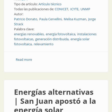
Tipo de artículo:
Artículo técnico
Todas las publicaciones de:
CONICET
ICYTE
UNMP
Autor:
Patricio Donato
Paula Cervellini
Melisa Kuzman
Jorge
Strack
Palabra clave:
energías renovables
energía fotovoltaica
instalaciones
fotovoltaicas
generación distribuida
energía solar
fotovoltaica
relevamiento
Read more
about Energía fotovoltaica | Resultados preliminares
de un relevamiento de instalaciones fotovoltaicas en
Argentina
Energías alternativas
| San Juan apostó a la
energía solar