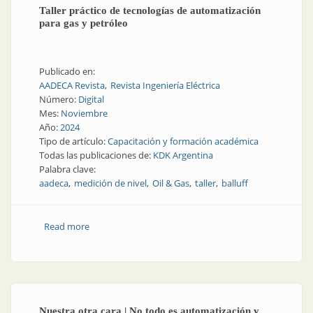
Taller práctico de tecnologías de automatización
para gas y petróleo
Publicado en:
AADECA Revista
Revista Ingeniería Eléctrica
Número:
Digital
Mes:
Noviembre
Año:
2024
Tipo de artículo:
Capacitación y formación académica
Todas las publicaciones de:
KDK Argentina
Palabra clave:
aadeca
medición de nivel
Oil & Gas
taller
balluff
Read more
about Taller práctico de tecnologías de
automatización para gas y petróleo
Nuestra otra cara | No todo es automatización y