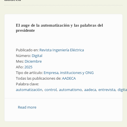
El auge de la automatización y las palabras del
presidente
Publicado en:
Revista Ingeniería Eléctrica
Número:
Digital
Mes:
Diciembre
Año:
2025
Tipo de artículo:
Empresa, instituciones y ONG
Todas las publicaciones de:
AADECA
Palabra clave:
automatización
control
automatismo
aadeca
entrevista
digita
Read more
about El auge de la automatización y las palabras del
presidente