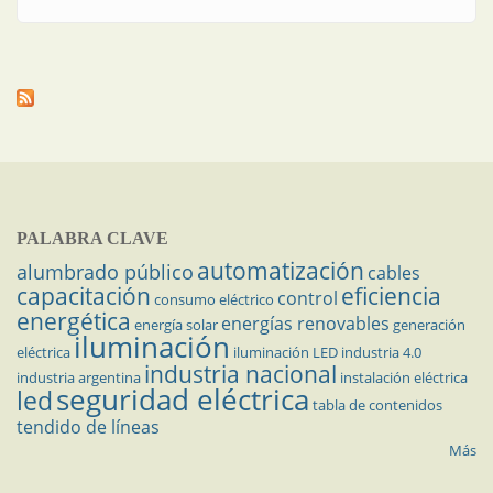
PALABRA CLAVE
automatización
alumbrado público
cables
capacitación
eficiencia
control
consumo eléctrico
energética
energías renovables
energía solar
generación
iluminación
eléctrica
iluminación LED
industria 4.0
industria nacional
industria argentina
instalación eléctrica
seguridad eléctrica
led
tabla de contenidos
tendido de líneas
Más