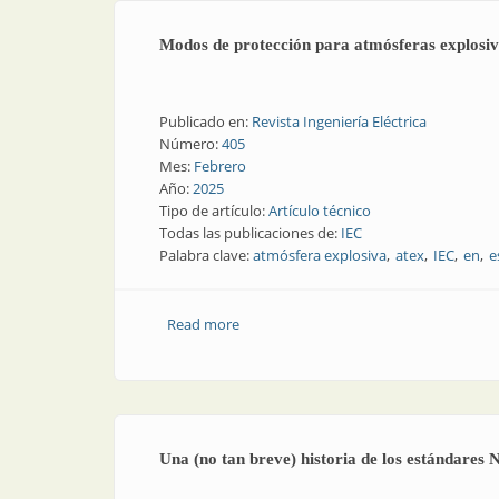
Modos de protección para atmósferas explosi
Publicado en:
Revista Ingeniería Eléctrica
Número:
405
Mes:
Febrero
Año:
2025
Tipo de artículo:
Artículo técnico
Todas las publicaciones de:
IEC
Palabra clave:
atmósfera explosiva
atex
IEC
en
e
Read more
about Modos de protección para atmós
Una (no tan breve) historia de los estándare