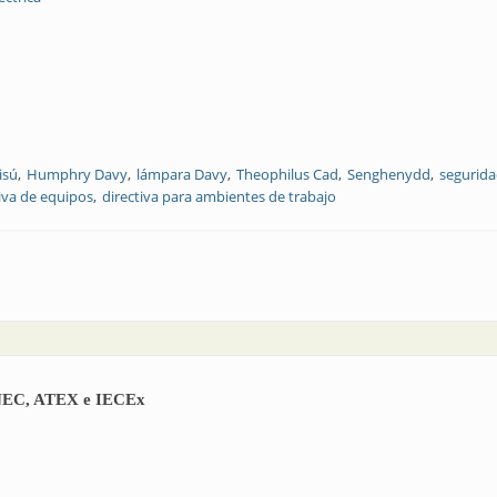
isú
Humphry Davy
lámpara Davy
Theophilus Cad
Senghenydd
segurida
iva de equipos
directiva para ambientes de trabajo
s estándares NEC, ATEX e IECEx. Parte 2
s NEC, ATEX e IECEx