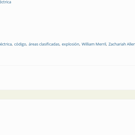
éctrica
éctrica
código
áreas clasificadas
explosión
William Merril
Zachariah Alle
os estándares NEC, ATEX e IECEx