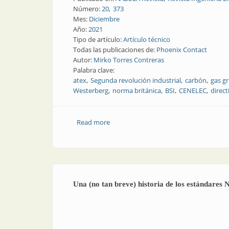
Número:
20
373
Mes:
Diciembre
Año:
2021
Tipo de artículo:
Artículo técnico
Todas las publicaciones de:
Phoenix Contact
Autor:
Mirko Torres Contreras
Palabra clave:
atex
Segunda revolución industrial
carbón
gas gr
Westerberg
norma británica
BSI
CENELEC
direct
Read more
about Una (no tan breve) historia de lo
Una (no tan breve) historia de los estándare