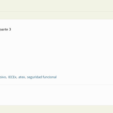
parte 3
sivo
IECEx
atex
seguridad funcional
IS menguante, parte 3