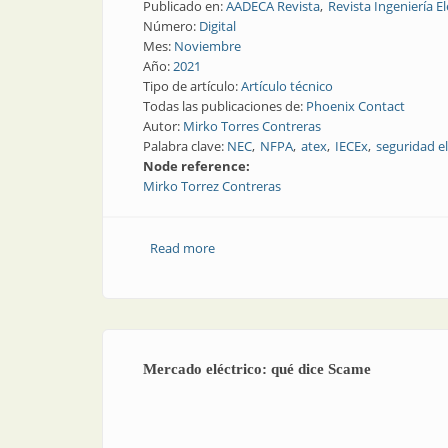
Publicado en:
AADECA Revista
Revista Ingeniería El
Número:
Digital
Mes:
Noviembre
Año:
2021
Tipo de artículo:
Artículo técnico
Todas las publicaciones de:
Phoenix Contact
Autor:
Mirko Torres Contreras
Palabra clave:
NEC
NFPA
atex
IECEx
seguridad el
Node reference:
Mirko Torrez Contreras
Read more
about Una (no tan breve) historia de l
Mercado eléctrico: qué dice Scame