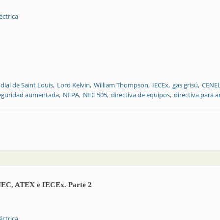
éctrica
dial de Saint Louis
Lord Kelvin
William Thompson
IECEx
gas grisú
CENE
eguridad aumentada
NFPA
NEC 505
directiva de equipos
directiva para 
s estándares NEC, ATEX e IECEx. Parte 3
s NEC, ATEX e IECEx. Parte 2
éctrica