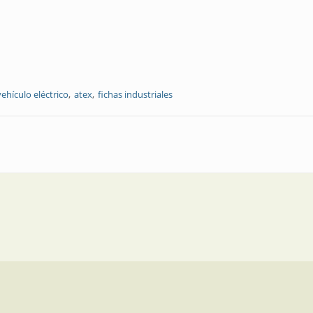
vehículo eléctrico
atex
fichas industriales
me