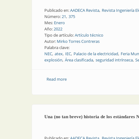
Publicado en:
AADECA Revista
Revista Ingeniería El
Número:
21
375
Mes:
Enero
Año:
2022
Tipo de artículo:
Artículo técnico
Autor:
Mirko Torres Contreras
Palabra clave:
NEC
atex
IEC
Palacio de la electricidad
Feria Mun
explosión
Área clasificada
seguridad intrínseca
S
Read more
about Una (no tan breve) historia de lo
Una (no tan breve) historia de los estándare
Publicado en:
AADECA Revista
Revista Ingeniería El