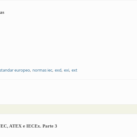
vas
standar europeo
normas iec
exd
exi
ext
feras explosivas
s NEC, ATEX e IECEx. Parte 3