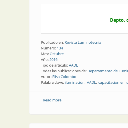
Depto. 
Publicado en:
Revista Luminotecnia
Número:
134
Mes:
Octubre
Año:
2016
Tipo de artículo:
AADL
Todas las publicaciones de:
Departamento de Lumino
Autor:
Elisa Colombo
Palabra clave:
iluminación
AADL
capacitación en 
Read more
about AADL | Compromiso y nivel en la