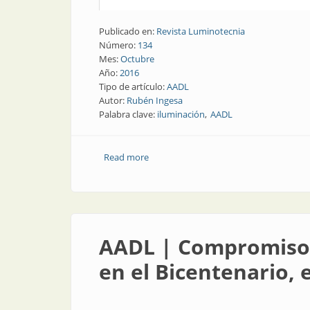
Publicado en:
Revista Luminotecnia
Número:
134
Mes:
Octubre
Año:
2016
Tipo de artículo:
AADL
Autor:
Rubén Ingesa
Palabra clave:
iluminación
AADL
Read more
about AADL | Nuestra regional Centro
AADL | Compromiso y
en el Bicentenario,