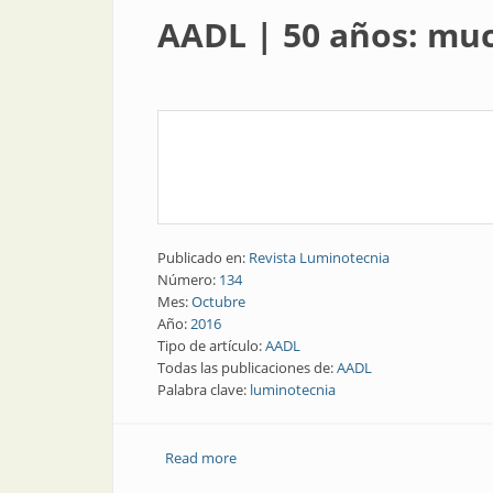
AADL | 50 años: mu
Publicado en:
Revista Luminotecnia
Número:
134
Mes:
Octubre
Año:
2016
Tipo de artículo:
AADL
Todas las publicaciones de:
AADL
Palabra clave:
luminotecnia
Read more
about AADL | 50 años: mucho se ha h