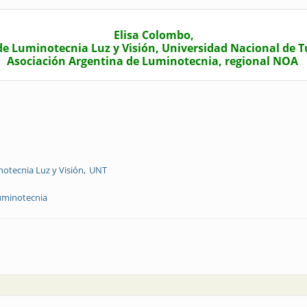
Elisa Colombo,
de Luminotecnia Luz y Visión, Universidad Nacional de
Asociación Argentina de Luminotecnia, regional NOA
tecnia Luz y Visión
UNT
luminotecnia
s jornadas de Diseño de Iluminación en el Bicentenario, en NOA