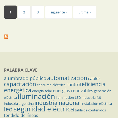
Páginas
1
2
3
siguiente ›
última »
PALABRA CLAVE
automatización
alumbrado público
cables
capacitación
eficiencia
control
consumo eléctrico
energética
energías renovables
energía solar
generación
iluminación
eléctrica
iluminación LED
industria 4.0
industria nacional
industria argentina
instalación eléctrica
seguridad eléctrica
led
tabla de contenidos
tendido de líneas