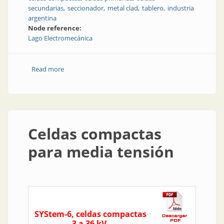
secundarias
seccionador
metal clad
tablero
industria
argentina
Node reference:
Lago Electromecánica
Read more
about Equipamiento para la distribución y
transmisión de energía
Celdas compactas
para media tensión
SYStem-6, celdas compactas
3 a 36 kV.