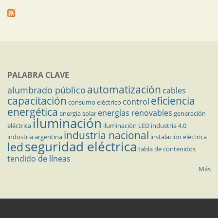
PALABRA CLAVE
automatización
alumbrado público
cables
capacitación
eficiencia
control
consumo eléctrico
energética
energías renovables
energía solar
generación
iluminación
eléctrica
iluminación LED
industria 4.0
industria nacional
industria argentina
instalación eléctrica
seguridad eléctrica
led
tabla de contenidos
tendido de líneas
Más