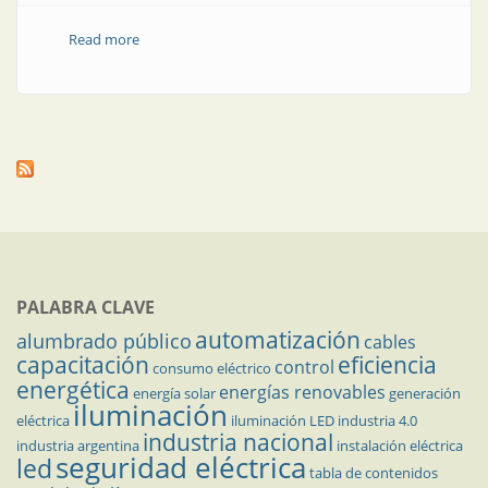
Read more
about Llega el primer evento presencial para la
construcción
PALABRA CLAVE
automatización
alumbrado público
cables
capacitación
eficiencia
control
consumo eléctrico
energética
energías renovables
energía solar
generación
iluminación
eléctrica
iluminación LED
industria 4.0
industria nacional
industria argentina
instalación eléctrica
seguridad eléctrica
led
tabla de contenidos