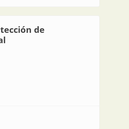
otección de
al
rial