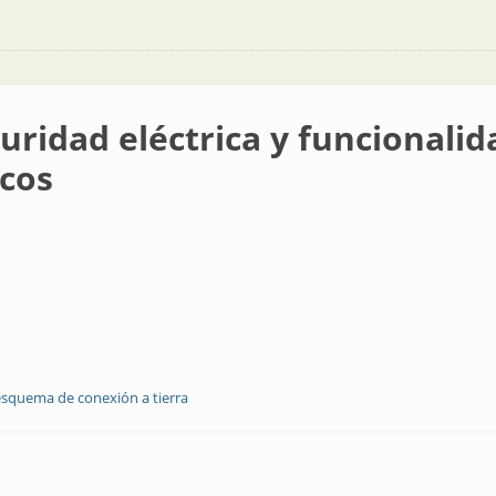
guridad eléctrica y funcional
icos
esquema de conexión a tierra
ica y funcionalidad en alumbrado de vías y espacios públicos