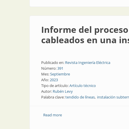
Informe del proceso 
cableados en una ins
Publicado en:
Revista Ingeniería Eléctrica
Número:
391
Mes:
Septiembre
Año:
2023
Tipo de artículo:
Artículo técnico
Autor:
Rubén Levy
Palabra clave:
tendido de líneas
instalación subter
Read more
about Informe del proceso de selección,