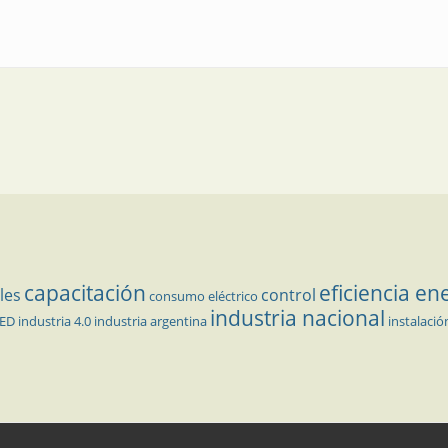
ica apliquemos el imperio de la ley
capacitación
eficiencia en
les
control
consumo eléctrico
industria nacional
LED
industria 4.0
industria argentina
instalació