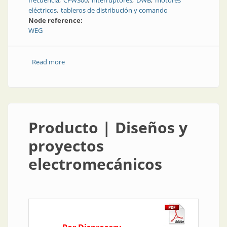
frecuencia
CFW300
interruptores
DWB
motores
eléctricos
tableros de distribución y comando
Node reference:
WEG
Read more
about Opciones para accionar con inteligencia
Producto | Diseños y
proyectos
electromecánicos