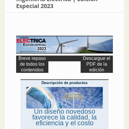
Especial 2023
Breve repaso
Descargue el
de todos los
PDF de la
contenidos
edición
Descripción de productos
Un diseño novedoso
favorece la calidad, la
eficiencia y el costo