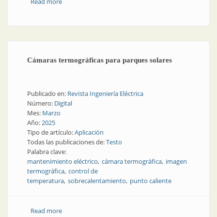
Read more
about El clima perfecto en el tablero eléctrico
Cámaras termográficas para parques solares
Publicado en:
Revista Ingeniería Eléctrica
Número:
Digital
Mes:
Marzo
Año:
2025
Tipo de artículo:
Aplicación
Todas las publicaciones de:
Testo
Palabra clave:
mantenimiento eléctrico
cámara termográfica
imagen
termográfica
control de
temperatura
sobrecalentamiento
punto caliente
Read more
about Cámaras termográficas para parques solares