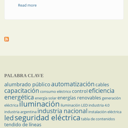
Read more
about Desarrollos estudiantiles | Sistema de sensado
y control de temperatura: aplicación al control de
procesos
PALABRA CLAVE
automatización
alumbrado público
cables
capacitación
eficiencia
control
consumo eléctrico
energética
energías renovables
energía solar
generación
iluminación
eléctrica
iluminación LED
industria 4.0
industria nacional
industria argentina
instalación eléctrica
seguridad eléctrica
led
tabla de contenidos
tendido de líneas