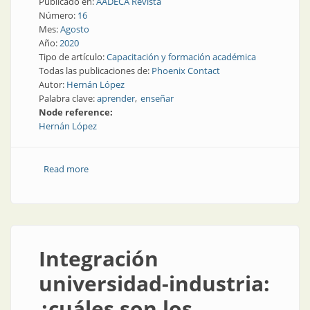
Publicado en:
AADECA Revista
Número:
16
Mes:
Agosto
Año:
2020
Tipo de artículo:
Capacitación y formación académica
Todas las publicaciones de:
Phoenix Contact
Autor:
Hernán López
Palabra clave:
aprender
enseñar
Node reference:
Hernán López
Read more
about Aprender en lugar de enseñar
Integración
universidad-industria:
¿cuáles son los