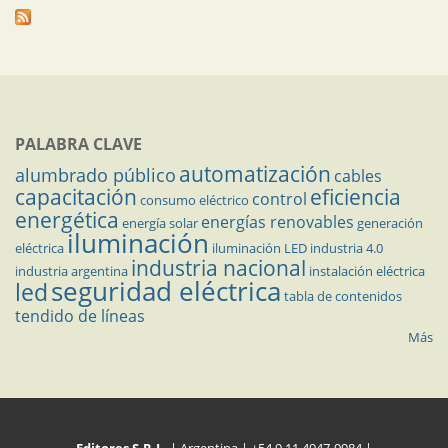
PALABRA CLAVE
automatización
alumbrado público
cables
capacitación
eficiencia
control
consumo eléctrico
energética
energías renovables
energía solar
generación
iluminación
eléctrica
iluminación LED
industria 4.0
industria nacional
industria argentina
instalación eléctrica
seguridad eléctrica
led
tabla de contenidos
tendido de líneas
Más