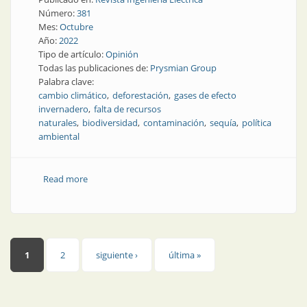
Número:
381
Mes:
Octubre
Año:
2022
Tipo de artículo:
Opinión
Todas las publicaciones de:
Prysmian Group
Palabra clave:
cambio climático
deforestación
gases de efecto
invernadero
falta de recursos
naturales
biodiversidad
contaminación
sequía
política
ambiental
Read more
about ¿Cuáles son las grandes amenazas a la
sostenibilidad?
Páginas
1
2
siguiente ›
última »