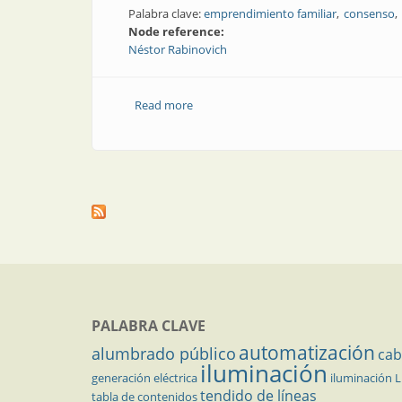
Palabra clave:
emprendimiento familiar
consenso
Node reference:
Néstor Rabinovich
Read more
about El precio de la armonía
PALABRA CLAVE
automatización
alumbrado público
cab
iluminación
generación eléctrica
iluminación 
tendido de líneas
tabla de contenidos