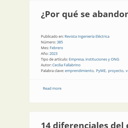
¿Por qué se abando
Publicado en:
Revista Ingeniería Eléctrica
Número:
385
Mes:
Febrero
Año:
2023
Tipo de artículo:
Empresa, instituciones y ONG
Autor:
Cecilia Fallabrino
Palabra clave:
emprendimiento
PyME
proyecto
v
Read more
about ¿Por qué se abandonan los emp
14 diferenciales de