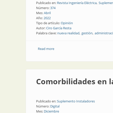
Publicado en:
Revista Ingeniería Eléctrica
Suplemen
Número:
374
Mes:
Abril
Año:
2022
Tipo de artículo:
Opinión
Autor:
Ciro García Resta
Palabra clave:
nueva realidad
gestión
administrac
Read more
about “Adapticipación”: la clave para l
Comorbilidades en 
Publicado en:
Suplemento Instaladores
Número:
Digital
Mes:
Diciembre