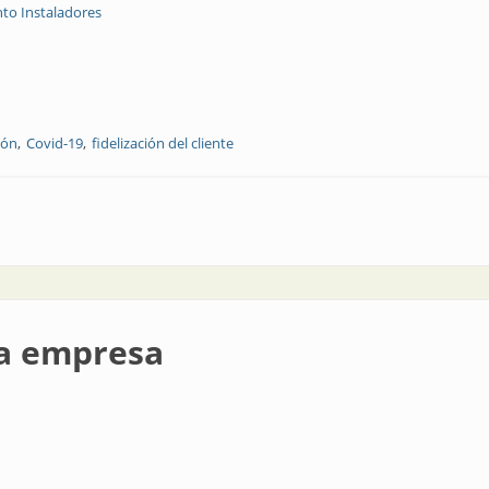
to Instaladores
ión
Covid-19
fidelización del cliente
os negocios en la pandemia
la empresa